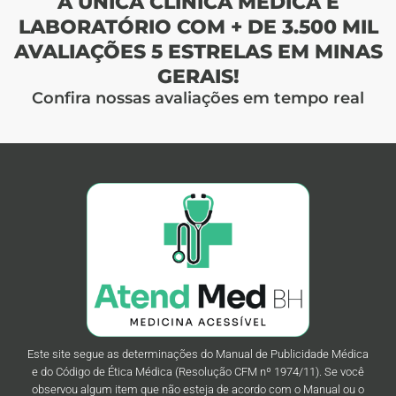
A ÚNICA CLÍNICA MÉDICA E
LABORATÓRIO COM + DE 3.500 MIL
AVALIAÇÕES 5 ESTRELAS EM MINAS
GERAIS!
Confira nossas avaliações em tempo real
Este site segue as determinações do Manual de Publicidade Médica
e do Código de Ética Médica (Resolução CFM nº 1974/11). Se você
observou algum item que não esteja de acordo com o Manual ou o