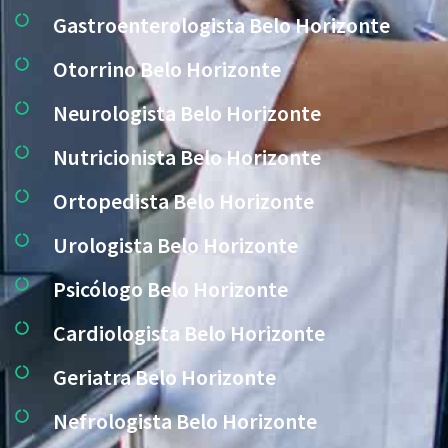
Gastroenterologista Belo Horizonte
Otorrino Belo Horizonte
Neurologista Belo Horizonte
Nutricionista Belo Horizonte
Ortopedista Belo Horizonte
Urologista Belo Horizonte
Psicólogo Belo Horizonte
Cardiologista Belo Horizonte
Geriatra Belo Horizonte
Nefrologista Belo Horizonte