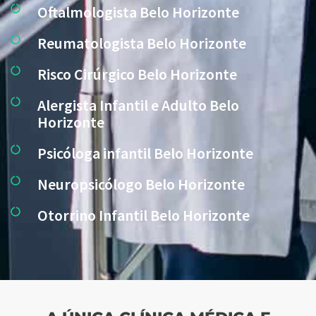
Oftalmologista Belo Horizonte
Reumatologista Belo Horizonte
Risco Cirúrgico Belo Horizonte
Alergista Infantil e Adulto Belo
Horizonte
Psicóloga infantil Belo Horizonte
Neuropsicólogo Belo Horizonte
Otorrino Infantil Belo Horizonte