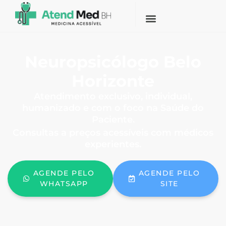
Neuropsicólogo Belo
Horizonte
Atendimento exclusivo, individual,
humanizado e com o foco na Saúde do
Paciente.
Consultas a preços acessíveis com médicos
experientes.
AGENDE PELO
AGENDE PELO
WHATSAPP
SITE