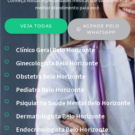
Conheça nossas especialidades médicas que vão oferecer o
melhor atendimento para você.
VEJA TODAS
AGENDE PELO
WHATSAPP
Clínico Geral Belo Horizonte
Ginecologista Belo Horizonte
Obstetra Belo Horizonte
Pediatra Belo Horizonte
Psiquiatria Saúde Mental Belo Horizonte
Dermatologista Belo Horizonte
Endocrinologista Belo Horizonte