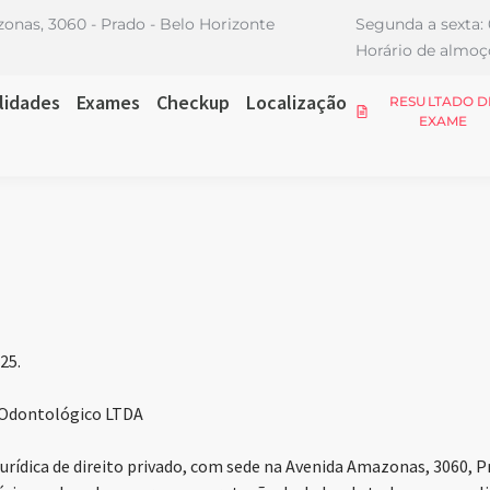
onas, 3060 - Prado - Belo Horizonte
Segunda a sexta: 
Horário de almoço
lidades
Exames
Checkup
Localização
RESULTADO D
EXAME
25.
 Odontológico LTDA
rídica de direito privado, com sede na Avenida Amazonas, 3060, P