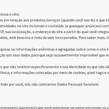
essa o site;
ses em relação aos produtos/serviços (quando você nos diz o que 
tividades no site incluindo o conteúdo (e quaisquer anúncios) com
 IP, sua localização, o endereço do site a partir do qual você ch
kies, web beacons e links da web incorporados. Para saber mais,
isas ou informações anônimas e agregadas sobre como o site é u
o aos seus dados para que seja razoavelmente improvável que voc
 que não revelem especificamente a sua identidade ou que não sã
ínica; e informações coletadas por meio de cookies, pixel tags e 
hido por você, nós não coletamos Dados Pessoais Sensíveis.
presa(s) parceira(s) que você selecionar ou optar em enviar os 