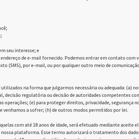
ocê;
;
em seu interesse; e
 endereço de e-mail fornecido. Podemos entrar em contato com v
 (SMS), por e-mail, ou por qualquer outro meio de comunicação qu
tilizados na forma que julgarmos necessária ou adequada: (a) nos
cial, decisão regulatória ou decisão de autoridades competentes co
as operações; (e) para proteger direitos, privacidade, segurança nos
ue venhamos a sofrer; (h) de outros modos permitidos por lei.
uelas com até 18 anos de idade, será efetuado mediante aceite e
m nossa plataforma. Esse termo autorizará o tratamento dos dados