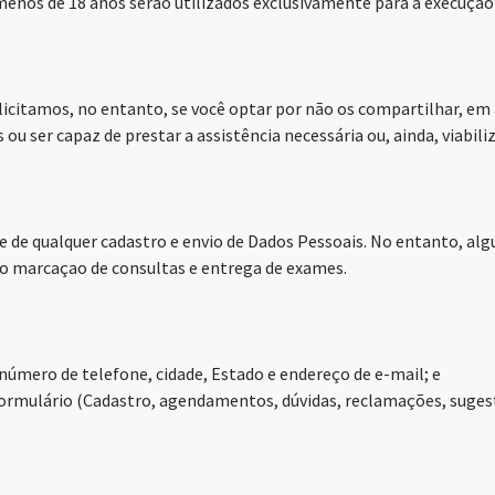
 menos de 18 anos serão utilizados exclusivamente para a execução
licitamos, no entanto, se você optar por não os compartilhar, em
u ser capaz de prestar a assistência necessária ou, ainda, viabili
 de qualquer cadastro e envio de Dados Pessoais. No entanto, alg
o marcaçao de consultas e entrega de exames.
úmero de telefone, cidade, Estado e endereço de e-mail; e
ormulário (Cadastro, agendamentos, dúvidas, reclamações, sugestõe