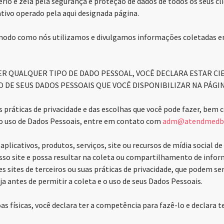
rio e zela pela segurança e proteção de dados de todos os seus cli
ativo operado pela aqui designada página.
 o modo como nós utilizamos e divulgamos informações coletadas 
R QUALQUER TIPO DE DADO PESSOAL, VOCÊ DECLARA ESTAR CIE
 DE SEUS DADOS PESSOAIS QUE VOCÊ DISPONIBILIZAR NA PÁGIN
as práticas de privacidade e das escolhas que você pode fazer, bem
e o uso de Dados Pessoais, entre em contato com
adm@atendmedbh
r aplicativos, produtos, serviços, site ou recursos de mídia social
 nosso site e possa resultar na coleta ou compartilhamento de inf
sites de terceiros ou suas práticas de privacidade, que podem se
aja antes de permitir a coleta e o uso de seus Dados Pessoais.
s físicas, você declara ter a competência para fazê-lo e declara 