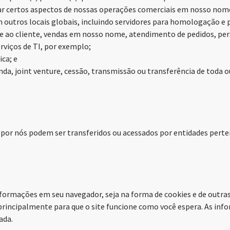
tar certos aspectos de nossas operações comerciais em nosso nome
m outros locais globais, incluindo servidores para homologação e
ao cliente, vendas em nosso nome, atendimento de pedidos, perso
erviços de TI, por exemplo;
ica; e
da, joint venture, cessão, transmissão ou transferência de toda o
 por nós podem ser transferidos ou acessados por entidades pert
informações em seu navegador, seja na forma de cookies e de out
as principalmente para que o site funcione como você espera. As i
ada.