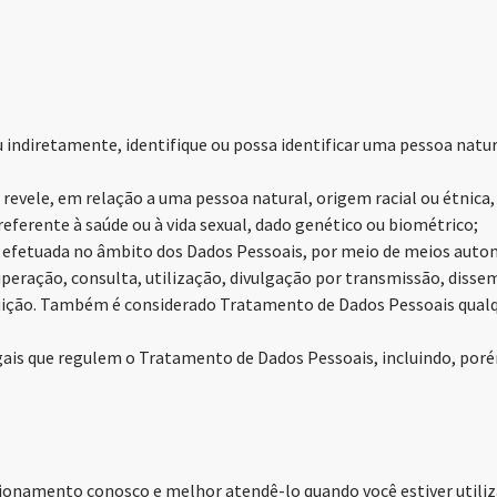
ou indiretamente, identifique ou possa identificar uma pessoa nat
evele, em relação a uma pessoa natural, origem racial ou étnica, co
 referente à saúde ou à vida sexual, dado genético ou biométrico;
 efetuada no âmbito dos Dados Pessoais, por meio de meios autom
ração, consulta, utilização, divulgação por transmissão, dissem
uição. Também é considerado Tratamento de Dados Pessoais qualq
gais que regulem o Tratamento de Dados Pessoais, incluindo, porém 
ionamento conosco e melhor atendê-lo quando você estiver utili