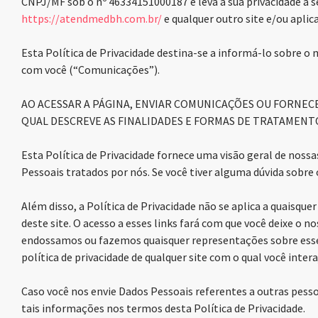
CNPJ/MF sob o nº 46334151000187 e leva a sua privacidade a sé
https://atendmedbh.com.br/
e qualquer outro site e/ou aplic
Esta Política de Privacidade destina-se a informá-lo sobre
com você (“Comunicações”).
AO ACESSAR A PÁGINA, ENVIAR COMUNICAÇÕES OU FORNECE
QUAL DESCREVE AS FINALIDADES E FORMAS DE TRATAMENTO
Esta Política de Privacidade fornece uma visão geral de noss
Pessoais tratados por nós. Se você tiver alguma dúvida sobr
Além disso, a Política de Privacidade não se aplica a quaisque
deste site. O acesso a esses links fará com que você deixe o
endossamos ou fazemos quaisquer representações sobre esses 
política de privacidade de qualquer site com o qual você inter
Caso você nos envie Dados Pessoais referentes a outras pessoa
tais informações nos termos desta Política de Privacidade.