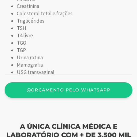
Creatinina
Colesterol total e frações
Triglicérides
TSH
T4 livre
TGO
TGP
Urina rotina
Mamografia
USG transvaginal
ORÇAMENTO PELO WHATSAPP
A ÚNICA CLÍNICA MÉDICA E
LABORATÓRIO COM + DE 3.500 MIL