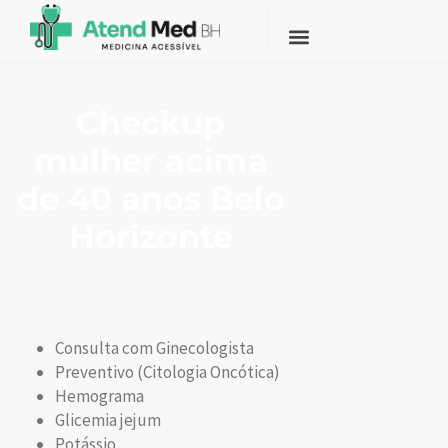
Checkup
mulher acima
de 40 anos Belo
Horizonte
Consulta com Ginecologista
Preventivo (Citologia Oncótica)
Hemograma
Glicemia jejum
Potássio